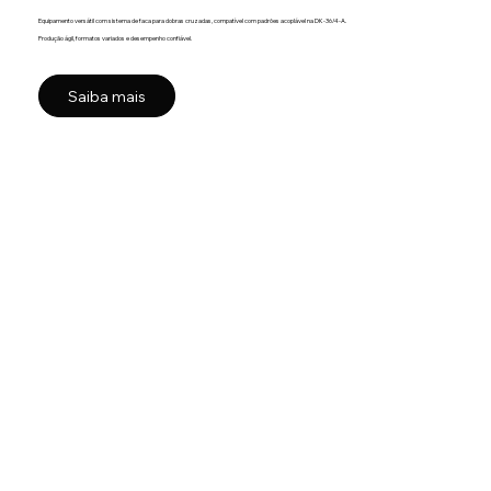
Equipamento versátil com sistema de faca para dobras cruzadas, compatível com padrões acoplável na DK-36/4-A.
Produção ágil, formatos variados e desempenho confiável.
Saiba mais