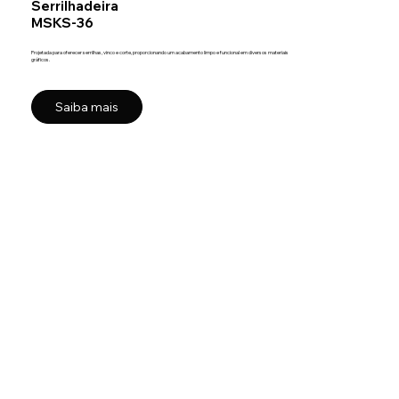
Serrilhadeira
MSKS-36
Projetada para oferecer serrilhas, vinco e corte, proporcionando um acabamento limpo e funcional em diversos materiais
gráficos.
Saiba mais