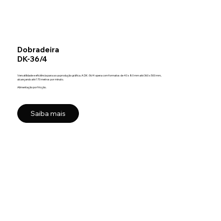
Dobradeira
DK-36/4
Versatilidade e eficiência para a sua produção gráfica. A DK-36/4 opera com formatos de 40 x 80 mm até 360 x 500 mm,
alcançando até 170 metros por minuto.
Alimentação por fricção.
Saiba mais