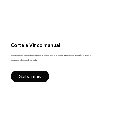
Corte e Vinco manual
Solução prática e eficiente para trabalhos de corte e vinco em materiais diversos, com largura útil de até 50 cm.
Ideal para produções sob demanda.
Saiba mais