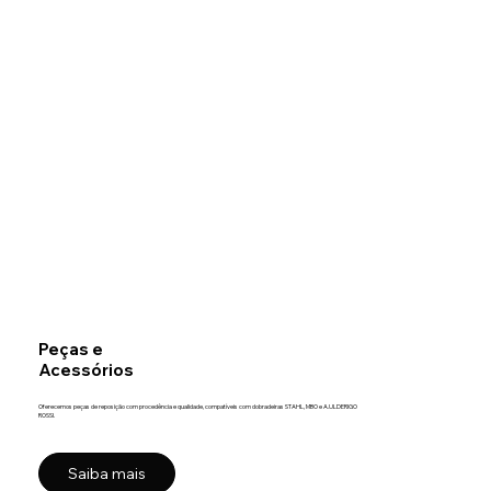
Peças e
Acessórios
Oferecemos peças de reposição com procedência e qualidade, compatíveis com dobradeiras STAHL, MBO e A.ULDERIGO
ROSSI.
Saiba mais