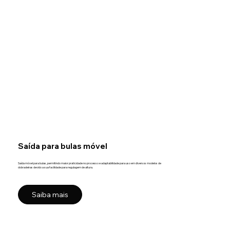
Saída para bulas móvel
Saída móvel para bulas, permitindo maior praticidade no processo e adaptabilidade para uso em diversos modelos de
dobradeiras devido a sua facilidade para regulagem de altura.
Saiba mais