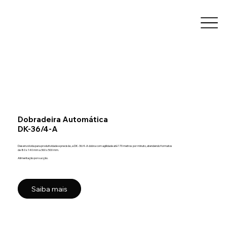
Dobradeira Automática
DK-36/4-A
Desenvolvida para produtividade e precisão, a DK-36/4-A dobra com agilidade até 170 metros por minuto, atendendo formatos
de 80 x 140 mm a 360 x 500 mm.
Alimentação por sucção.
Saiba mais